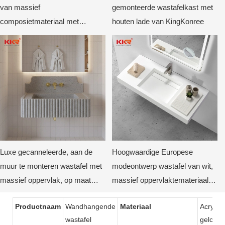
van massief
gemonteerde wastafelkast met
composietmateriaal met
houten lade van KingKonree
verlichting, op maat gemaakt
voor hotels en villa's.
Luxe gecanneleerde, aan de
Hoogwaardige Europese
muur te monteren wastafel met
modeontwerp wastafel van wit,
massief oppervlak, op maat
massief oppervlaktemateriaal,
gemaakte badkamerwastafel
geschikt voor wandmontage.
Productnaam
Wandhangende
Materiaal
Acryl m
met gebogen achterkant van
wastafel
gelcoat
KKR