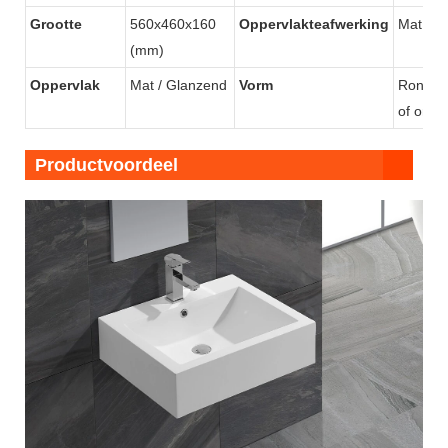
Grootte
560x460x160
Oppervlakteafwerking
Mat & 
(mm)
Oppervlak
Mat / Glanzend
Vorm
Rond/vi
of onre
Productvoordeel