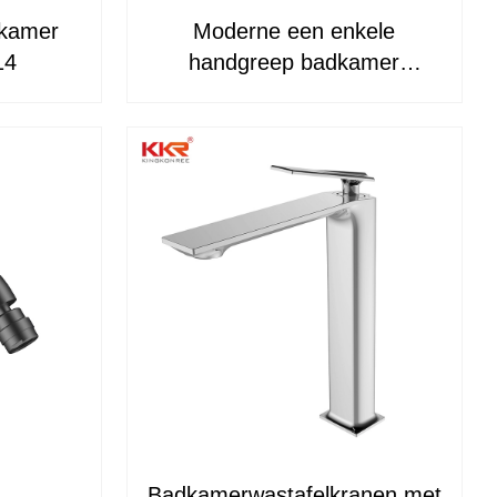
dkamer
Moderne een enkele
14
handgreep badkamer
wasbakken bekken kranen
high-end ontwerpbassin kraan
KKR-WB3018
Badkamerwastafelkranen met