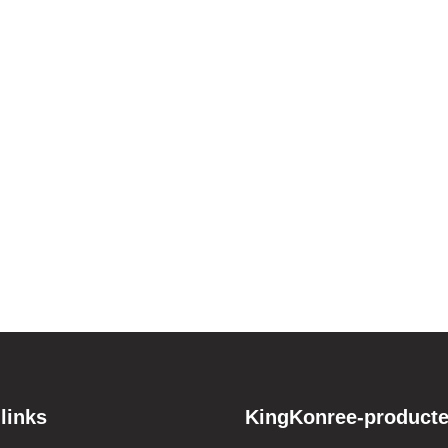
 links
KingKonree-product