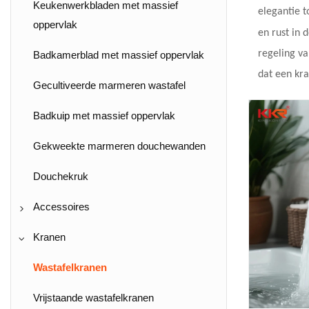
Boven het aanrechtbassin
Wandhangende wastafelmeubel
Keukenwerkbladen met massief
elegantie t
oppervlak
en rust in 
Kast wastafel
Vrijstaande wastafelmeubel
regeling v
Badkamerblad met massief oppervlak
Vrijstaande wastafel
Hoekonderkast
dat een kra
Gecultiveerde marmeren wastafel
Onderbouwgootsteen met massief
Metalen badkamerijdelheid
oppervlak
Badkuip met massief oppervlak
Wudu Wash Basin
Gekweekte marmeren douchewanden
ADA-conforme wastafel
Douchekruk
Lange wastafel
Accessoires
Badbak
Kranen
Elektrisch handdoekenrek
Wastafelkranen
Handdoekenrek
Vrijstaande wastafelkranen