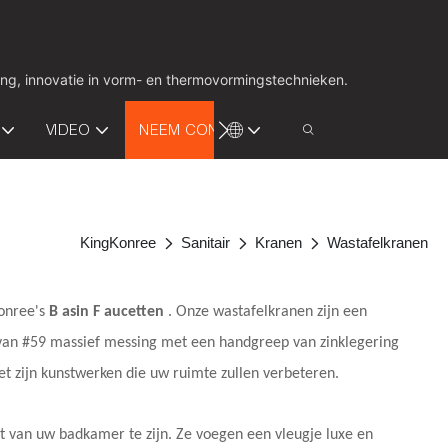
ing, innovatie in vorm- en thermovormingstechnieken.
VIDEO
NEEM CONTACT MET ONS OP
KingKonree
Sanitair
Kranen
Wastafelkranen
Konree's
B
asin
F
aucetten
. Onze wastafelkranen zijn een
van #59 massief messing met een handgreep van zinklegering
het zijn kunstwerken die uw ruimte zullen verbeteren.
 van uw badkamer te zijn. Ze voegen een vleugje luxe en