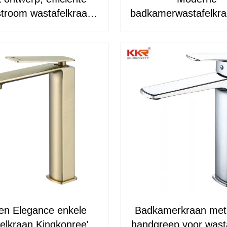
stroom wastafelkraan
badkamerwastafelkr
KKR-WB3016
enkele handgreep
WB3009
en Elegance enkele
Badkamerkraan met
elkraan Kingkonree's
handgreep voor wast