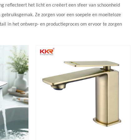
ng reflecteert het licht en creëert een sfeer van schoonheid
n gebruiksgemak. Ze zorgen voor een soepele en moeiteloze
ail in het ontwerp- en productieproces om ervoor te zorgen