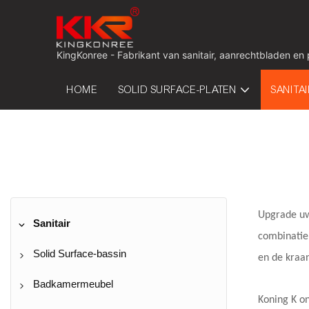
KingKonree - Fabrikant van sanitair, aanrechtbladen en
HOME
SOLID SURFACE-PLATEN
SANITA
Upgrade uw
Sanitair
combinatie
Solid Surface-bassin
en de kraan
Wandmontage wastafel
Badkamermeubel
Koning
K
on