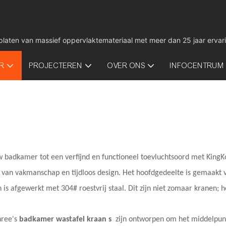
 platen van massief oppervlaktemateriaal met meer dan 25 jaar ervar
IR
PROJECTEREN
OVER ONS
INFOCENTRUM
 badkamer tot een verfijnd en functioneel toevluchtsoord met King
 van vakmanschap en tijdloos design. Het hoofdgedeelte is gemaakt 
 is afgewerkt met 304# roestvrij staal. Dit zijn niet zomaar kranen; 
ree's
badkamer wastafel kraan
s
zijn ontworpen om het middelpunt