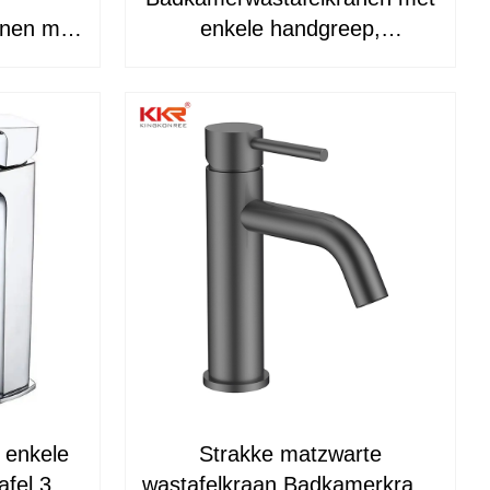
anen met
enkele handgreep,
 KKR-
hoogwaardige design
wastafelkraan KKR-WB3011
 enkele
Strakke matzwarte
afel 304
wastafelkraan Badkamerkraan