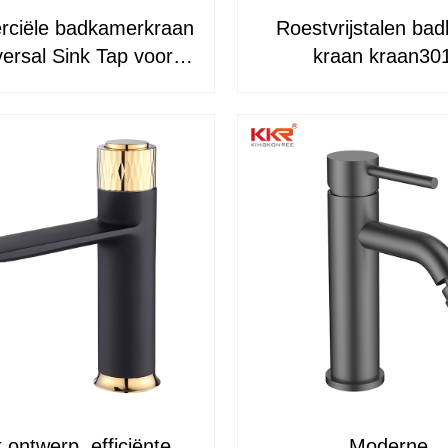
ciële badkamerkraan
Roestvrijstalen ba
versal Sink Tap voor
kraan kraan30
kamer, ijdelheid &
penbare toiletten
 ontwerp, efficiënte
Moderne