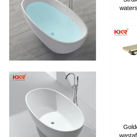
water
Gold
wastaf