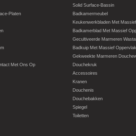
Solid Surface-Bassin
face-Platen
Badkamermeubel
Keukenwerkbladen Met Massief
en
Badkamerblad Met Massief Opp
s
Gecultiveerde Marmeren Wastaf
um
Badkuip Met Massief Oppervla
Gekweekte Marmeren Douche
tact Met Ons Op
Douchekruk
Accessoires
Kranen
Douchenis
Douchebakken
Spiegel
Toiletten