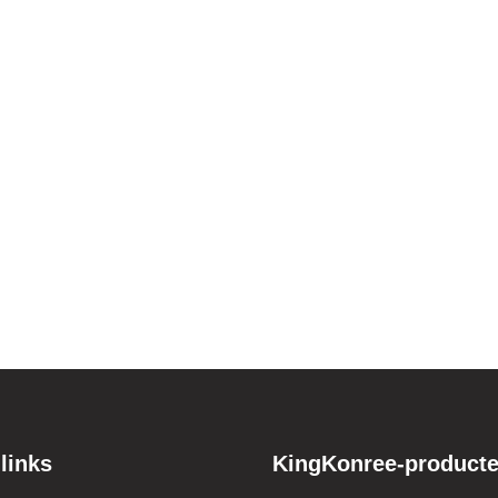
 links
KingKonree-product