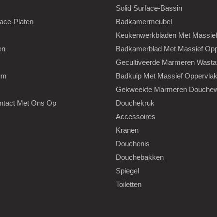
Solid Surface-Bassin
face-Platen
Badkamermeubel
Keukenwerkbladen Met Massief
en
Badkamerblad Met Massief Opp
s
Gecultiveerde Marmeren Wastaf
um
Badkuip Met Massief Oppervla
Gekweekte Marmeren Douche
tact Met Ons Op
Douchekruk
Accessoires
Kranen
Douchenis
Douchebakken
Spiegel
Toiletten