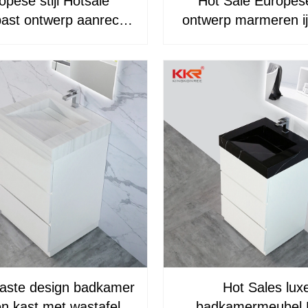
opese stijl Hotsale
Hot Sale Europese 
ast ontwerp aanrecht
ontwerp marmeren ij
heid badkamermeubel
badkamermeubel KK
KKR-710CH
aste design badkamer
Hot Sales lux
n kast met wastafel
badkamermeubel