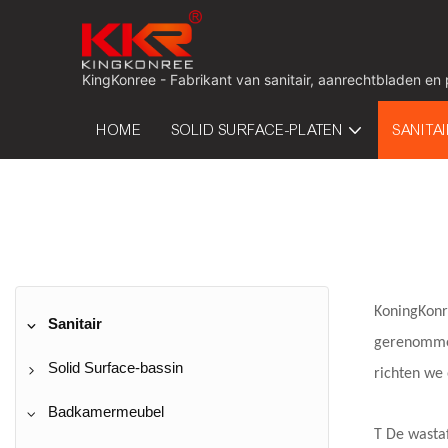
KingKonree - Fabrikant van sanitair, aanrechtbladen en
HOME
SOLID SURFACE-PLATEN
SANITA
KoningKon
Sanitair
gerenommee
Solid Surface-bassin
richten we 
Wandmontage wastafel
Badkamermeubel
T
De wastaf