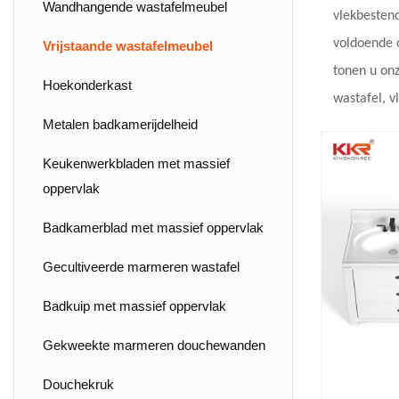
Boven het aanrechtbassin
Wandhangende wastafelmeubel
vlekbesten
voldoende o
Kast wastafel
Vrijstaande wastafelmeubel
tonen u on
Vrijstaande wastafel
Hoekonderkast
wastafel, v
Onderbouwgootsteen met massief
Metalen badkamerijdelheid
oppervlak
Keukenwerkbladen met massief
Wudu Wash Basin
oppervlak
ADA-conforme wastafel
Badkamerblad met massief oppervlak
Lange wastafel
Gecultiveerde marmeren wastafel
Badkuip met massief oppervlak
Gekweekte marmeren douchewanden
Douchekruk