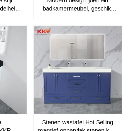
stijl
Modern design ijdelheid
delheid
badkamermeubel, geschikt
R-707CF
voor ijdelheid aanrecht KKR-
706CF
e
Stenen wastafel Hot Selling
 KKR-
massief oppervlak stenen kast