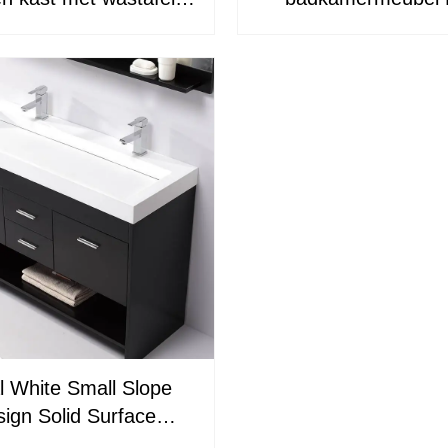
-CAB001-USVS-24
CAB001
l White Small Slope
ign Solid Surface
wastafel KKR-1264