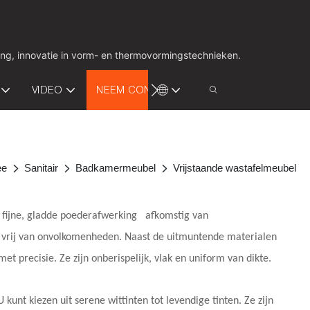
ing, innovatie in vorm- en thermovormingstechnieken.
VIDEO
NEEM CONTACT MET ONS OP
ee
Sanitair
Badkamermeubel
Vrijstaande wastafelmeubel
 fijne, gladde poederafwerking
afkomstig van
, vrij van onvolkomenheden. Naast de uitmuntende materialen
 precisie. Ze zijn onberispelijk, vlak en uniform van dikte.
kunt kiezen uit serene wittinten tot levendige tinten. Ze zijn