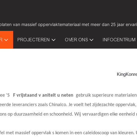
 platen van massief oppervlaktemateriaal met meer dan 25 jaar ervar
IR
PROJECTEREN
OVER ONS
INFOCENTRUM
KingKonr
ree
'S
F
vrijstaand
v
aniteit
u
neten
gebruik superieure materialen
rde leveranciers zoals Chinalco. Je voelt het zijdezachte oppervlak
ons op duurzaamheid en schoonheid. Wij vervaardigen elke eenheid met
el met massief oppervlak
s
komen in een caleidoscoop van kleuren. U 