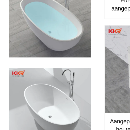
Eur
aangep
ijdel
Aangep
houte