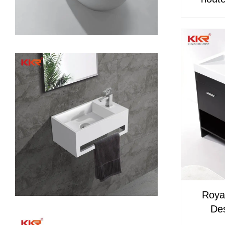
KKR
Roya
Des
Kast