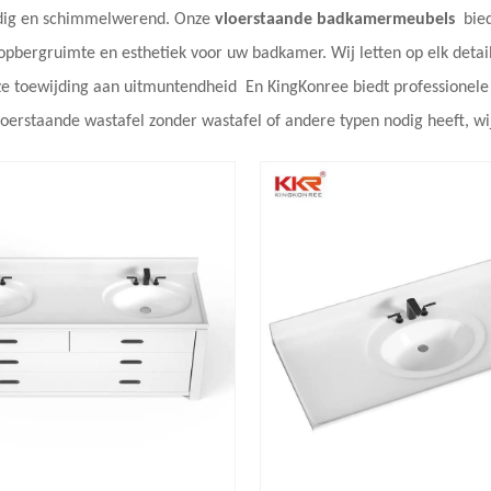
dig en schimmelwerend. Onze
vloerstaande badkamermeubels
bied
pbergruimte en esthetiek voor uw badkamer. Wij letten op elk detail
ze toewijding aan uitmuntendheid
En KingKonree biedt professionele
loerstaande wastafel zonder wastafel of andere typen nodig heeft, w