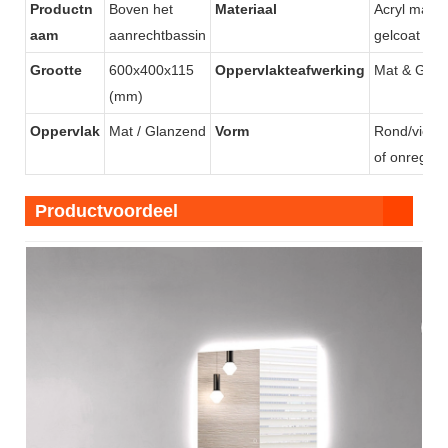
Productn
Boven het
Materiaal
Acryl massi
gemonteerde wastafel van KKR
appartementenprojecten.
aam
aanrechtbassin
gelcoat ste
Grootte
600x400x115
Oppervlakteafwerking
Mat & Glan
(mm)
Oppervlak
Mat / Glanzend
Vorm
Rond/vierka
of onregelm
Productvoordeel