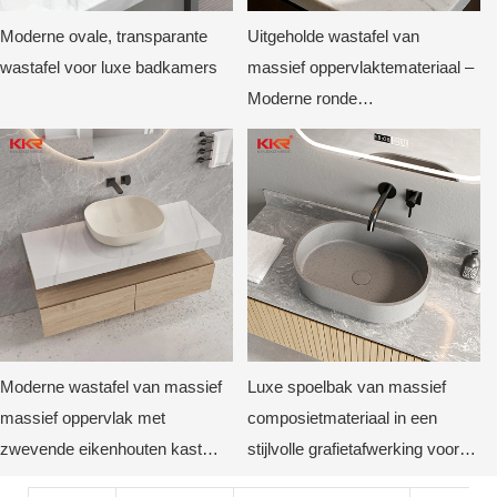
Moderne ovale, transparante
Uitgeholde wastafel van
wastafel voor luxe badkamers
massief oppervlaktemateriaal –
Moderne ronde
opbouwspoelbak voor luxe
badkamers
Moderne wastafel van massief
Luxe spoelbak van massief
massief oppervlak met
composietmateriaal in een
zwevende eikenhouten kast
stijlvolle grafietafwerking voor
Minimalistische aan de muur
moderne hotel-, villa- en