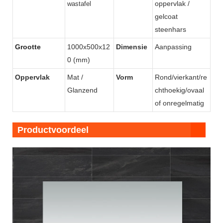
oppervlak /
wastafel
KKR
gelcoat
steenhars
Grootte
1000x500x12
Dimensie
Aanpassing
0 (mm)
Oppervlak
Mat /
Vorm
Rond/vierkant/re
Glanzend
chthoekig/ovaal
of onregelmatig
Productvoordeel