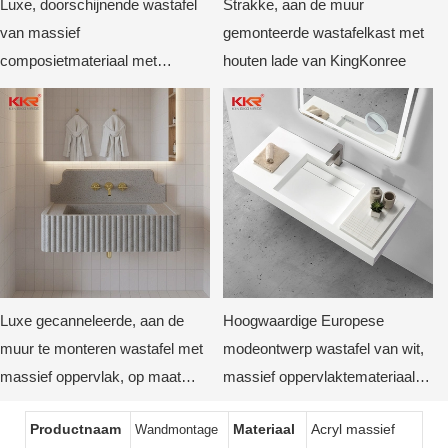
Luxe, doorschijnende wastafel
Strakke, aan de muur
van massief
gemonteerde wastafelkast met
composietmateriaal met
houten lade van KingKonree
verlichting, op maat gemaakt
voor hotels en villa's.
Luxe gecanneleerde, aan de
Hoogwaardige Europese
muur te monteren wastafel met
modeontwerp wastafel van wit,
massief oppervlak, op maat
massief oppervlaktemateriaal,
gemaakte badkamerwastafel
geschikt voor wandmontage.
Productnaam
Materiaal
Acryl massief
Wandmontage
met gebogen achterkant van