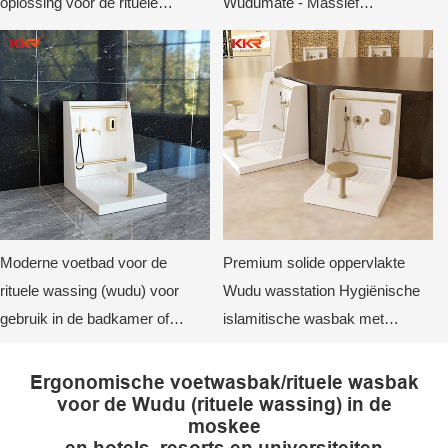
oplossing voor de rituele
Wudumate - Massief
wassing (wudu) KKR-WUDU-
Oppervlakte Voet Wasbak
31
Gootsteen Wasmachine
Moderne voetbad voor de
Premium solide oppervlakte
rituele wassing (wudu) voor
Wudu wasstation Hygiënische
gebruik in de badkamer of
islamitische wasbak met
moskee.
voetwaszitting en leuning
Moskee Wudu-eenheid voor
Ergonomische voetwasbak/rituele wasbak
voor de Wudu (rituele wassing) in de
efficiënte wassing
moskee