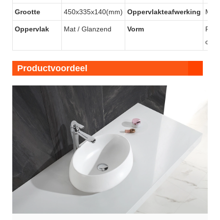
Grootte
450x335x140(mm)
Oppervlakteafwerking
Mat 
Oppervlak
Mat / Glanzend
Vorm
Rond
of o
Productvoordeel