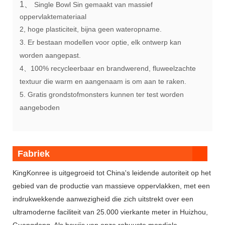
1、
Single Bowl Sin gemaakt van massief
oppervlaktemateriaal
2, hoge plasticiteit, bijna geen wateropname.
3. Er bestaan ​​modellen voor optie, elk ontwerp kan
worden aangepast.
4、100% recycleerbaar en brandwerend, fluweelzachte
textuur die warm en aangenaam is om aan te raken.
5. Gratis grondstofmonsters kunnen ter test worden
aangeboden
Fabriek
KingKonree is uitgegroeid tot China's leidende autoriteit op het
gebied van de productie van massieve oppervlakken, met een
indrukwekkende aanwezigheid die zich uitstrekt over een
ultramoderne faciliteit van 25.000 vierkante meter in Huizhou,
Guangdong. Als bewijs van onze robuuste mondiale