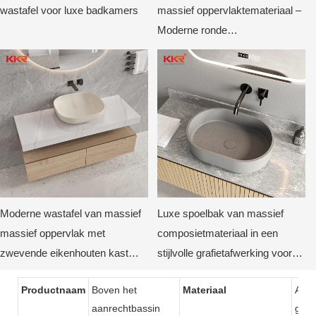
wastafel voor luxe badkamers
massief oppervlaktemateriaal –
Moderne ronde
opbouwspoelbak voor luxe
badkamers
Moderne wastafel van massief
Luxe spoelbak van massief
massief oppervlak met
composietmateriaal in een
zwevende eikenhouten kast
stijlvolle grafietafwerking voor
Minimalistische aan de muur
moderne hotel-, villa- en
Productnaam
Boven het
Materiaal
Acry
gemonteerde wastafel van KKR
appartementenprojecten.
aanrechtbassin
gelc