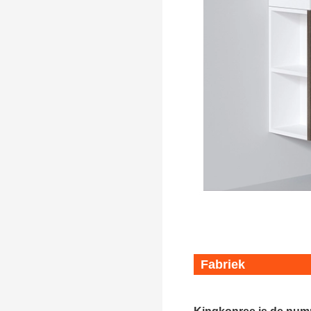
gemaakt modern
badkamermeubel voor hotels
Fabriek