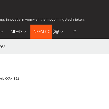
ing, innovatie in vorm- en thermovormingstechnieken.
VIDEO
NEEM CONTACT MET ONS OP
362
fels KKR-1362