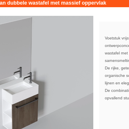
an dubbele wastafel met massief oppervlak
Voetstuk vrij
ontwerpconce
wastafel met
samensmelti
De rijke, ge
organische s
lijnen en ele
De combinatie
opvallend stu