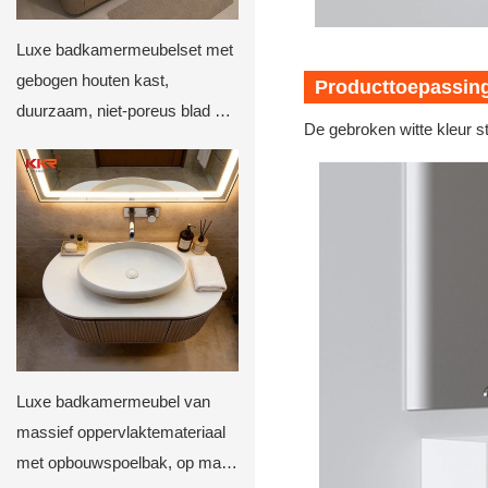
Luxe badkamermeubelset met
gebogen houten kast,
Producttoepassing
duurzaam, niet-poreus blad en
De gebroken witte kleur st
LED-verlichte spiegel.
Luxe badkamermeubel van
massief oppervlaktemateriaal
met opbouwspoelbak, op maat