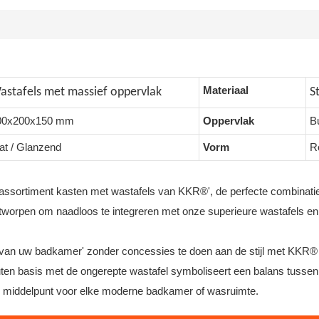
Materiaal
astafels met massief oppervlak
S
00x200x150 mm
Oppervlak
B
at / Glanzend
Vorm
R
e assortiment kasten met wastafels van KKR®', de perfecte combinatie
ntworpen om naadloos te integreren met onze superieure wastafels en b
it van uw badkamer' zonder concessies te doen aan de stijl met KKR
en basis met de ongerepte wastafel symboliseert een balans tussen 
jk middelpunt voor elke moderne badkamer of wasruimte.