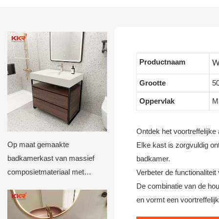
Productnaam
W
Grootte
5
Oppervlak
M
Ontdek het voortreffelijk
Op maat gemaakte
Elke kast is zorgvuldig o
badkamerkast van massief
badkamer.
composietmateriaal met
Verbeter de functionalite
geïntegreerde wastafel. Luxe
De combinatie van de hout
badkamerkast voor hotels.
en vormt een voortreffeli