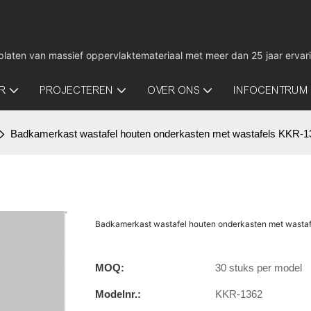
 platen van massief oppervlaktemateriaal met meer dan 25 jaar ervar
IR
PROJECTEREN
OVER ONS
INFOCENTRUM
Badkamerkast wastafel houten onderkasten met wastafels KKR-1
Badkamerkast wastafel houten onderkasten met wasta
MOQ:
30 stuks per model
Modelnr.:
KKR-1362