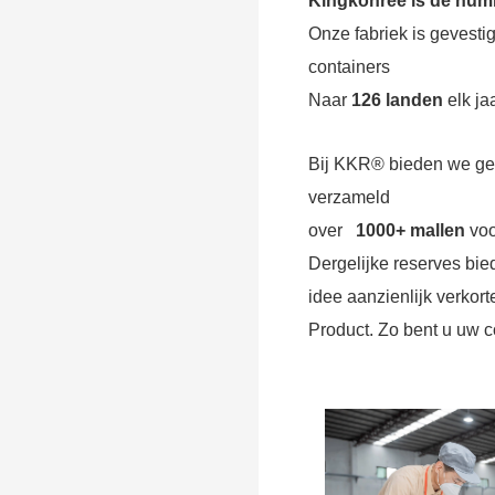
Kingkonree is de numm
Onze fabriek is gevest
containers
Naar
126 landen
elk ja
Bij KKR® bieden we gee
verzameld
over
1000+ mallen
voo
Dergelijke reserves bie
idee aanzienlijk verkor
Product. Zo bent u uw co