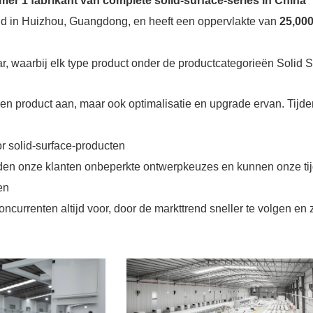
er 1 fabrikant van complete solid-surface-series in China
igd in Huizhou, Guangdong, en heeft een oppervlakte van
25,00
ar, waarbij elk type product onder de productcategorieën Solid
n product aan, maar ook optimalisatie en upgrade ervan. Tijd
r solid-surface-producten
den onze klanten onbeperkte ontwerpkeuzes en kunnen onze tijd
ten
ncurrenten altijd voor, door de markttrend sneller te volgen en z