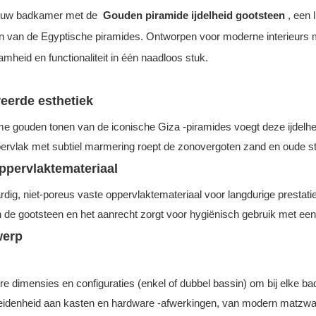
 in uw badkamer met de
Gouden piramide ijdelheid gootsteen
, een 
n van de Egyptische piramides. Ontworpen voor moderne interieurs m
heid en functionaliteit in één naadloos stuk.
eerde esthetiek
e gouden tonen van de iconische Giza -piramides voegt deze ijdelhe
pervlak met subtiel marmering roept de zonovergoten zand en oude s
ppervlaktemateriaal
g, niet-poreus vaste oppervlaktemateriaal voor langdurige prestati
n de gootsteen en het aanrecht zorgt voor hygiënisch gebruik met een
werp
e dimensies en configuraties (enkel of dubbel bassin) om bij elke b
idenheid aan kasten en hardware -afwerkingen, van modern matzwart