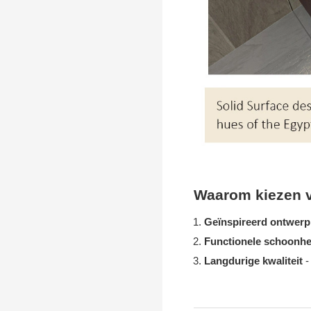
M8861
Waarom kiezen v
Geïnspireerd ontwer
Functionele schoonh
Langdurige kwaliteit
-