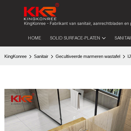
KingKonree - Fabrikant van sanitair, aanrechtbladen en
HOME
SOLID SURFACE-PLATEN
SANITA
KingKonree
Sanitair
Gecultiveerde marmeren wastafel
I