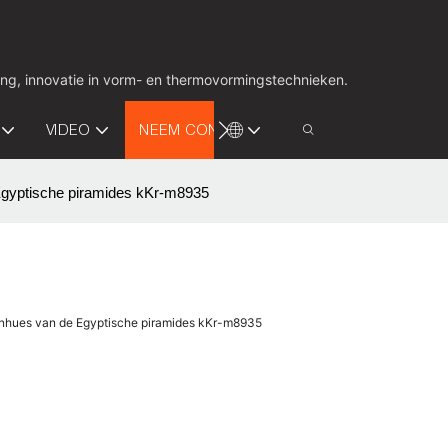
ing, innovatie in vorm- en thermovormingstechnieken.
VIDEO
NEEM CONTACT MET ONS OP
Egyptische piramides kKr-m8935
enhues van de Egyptische piramides kKr-m8935