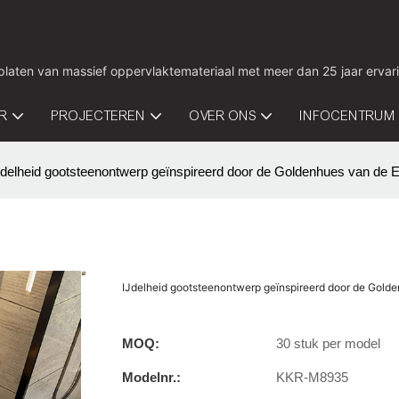
 platen van massief oppervlaktemateriaal met meer dan 25 jaar ervar
IR
PROJECTEREN
OVER ONS
INFOCENTRUM
Jdelheid gootsteenontwerp geïnspireerd door de Goldenhues van de 
IJdelheid gootsteenontwerp geïnspireerd door de Gold
MOQ:
30 stuk per model
Modelnr.:
KKR-M8935