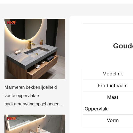
Goude
Model nr.
Productnaam
Marmeren bekken ijdelheid
vaste oppervlakte
Maat
badkamerwand opgehangen
Oppervlak
kunstmatige steen ijdelheid
Vorm
tops wastafel