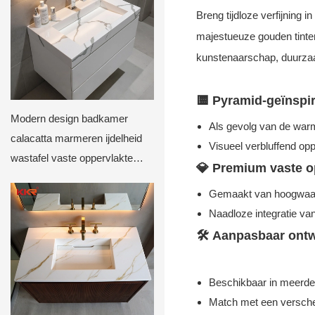
Breng tijdloze verfijning
majestueuze gouden tinte
kunstenaarschap, duurzaam
🟨
Pyramid-geïnspir
Modern design badkamer
Als gevolg van de warm
calacatta marmeren ijdelheid
Visueel verbluffend op
wastafel vaste oppervlakte
💎
Premium vaste o
sanitaire ware fabrikant kKR-
Gemaakt van hoogwaardi
m069
Naadloze integratie va
🛠️
Aanpasbaar ont
Beschikbaar in meerder
Match met een versche