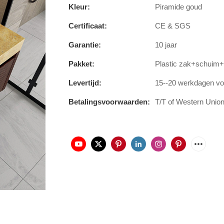
Kleur:
Piramide goud
Certificaat:
CE & SGS
Garantie:
10 jaar
Pakket:
Plastic zak+schuim
Levertijd:
15--20 werkdagen voo
Betalingsvoorwaarden:
T/T of Western Union,